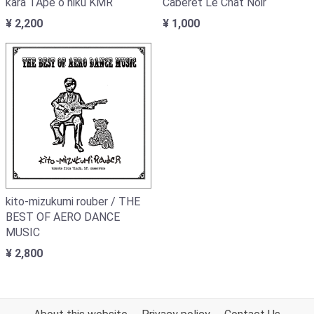
kara TApe o hiku KMR
Caberet Le Chat Noir
¥ 2,200
¥ 1,000
kito-mizukumi rouber / THE
BEST OF AERO DANCE
MUSIC
¥ 2,800