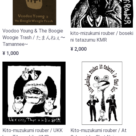
Voodoo Young & The Boogie
kito-mizukumi rouber / boseki
Woogie Trash / たまんねぇ〜
ni tatazumu KMR
Tamannee~
¥ 2,000
¥ 1,000
Kito-muzukumi rouber / UKK
Kito-muzukumi rouber / At